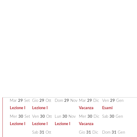
Mer
23
Set
Ven
23
Ott
Lun
23
Nov
Mer
23
Dic
Sab
23
Gen
Ma
Lezione I
Lezione I
Lezione I
Vacanza
Lez
Gio
24
Set
Sab
24
Ott
Mar
24
Nov
Gio
24
Dic
Dom
24
Gen
Me
Lez. I / Es.
Lezione I
Vacanza
Lez
Ven
25
Set
Dom
25
Ott
Mer
25
Nov
Ven
25
Dic
Lun
25
Gen
Gi
Lezione I
Lezione I
Natale
Esami
Lez
Sab
26
Set
Lun
26
Ott
Gio
26
Nov
Sab
26
Dic
Mar
26
Gen
Ve
Lezione I
Lezione I
S. Stefano
Esami
Lez
Dom
27
Set
Mar
27
Ott
Ven
27
Nov
Dom
27
Dic
Mer
27
Gen
Sa
Lezione I
Lezione I
Esami
Lun
28
Set
Mer
28
Ott
Sab
28
Nov
Lun
28
Dic
Gio
28
Gen
D
Lezione I
Lezione I
Vacanza
Esami
Mar
29
Set
Gio
29
Ott
Dom
29
Nov
Mar
29
Dic
Ven
29
Gen
Lezione I
Lezione I
Vacanza
Esami
Mer
30
Set
Ven
30
Ott
Lun
30
Nov
Mer
30
Dic
Sab
30
Gen
Lezione I
Lezione I
Lezione I
Vacanza
Sab
31
Ott
Gio
31
Dic
Dom
31
Gen