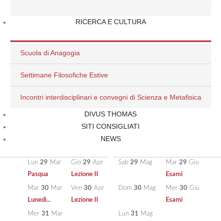
r
23
Feb
Mar
23
Mar
Ven
23
Apr
Dom
23
Mag
Mer
23
Giu
ione II
Vacanza
Lezione II
Esami
RICERCA E CULTURA
r
24
Feb
Mer
24
Mar
Sab
24
Apr
Lun
24
Mag
Gio
24
Giu
ione II
Vacanza
Esami
Scuola di Anagogia
o
25
Feb
Gio
25
Mar
Dom
25
Apr
Mar
25
Mag
Ven
25
Giu
ione II
Festa nazionale
Esami
Settimane Filosofiche Estive
n
26
Feb
Ven
26
Mar
Lun
26
Apr
Mer
26
Mag
Sab
26
Giu
Incontri interdisciplinari e convegni di Scienza e Metafisica
ione II
Giovedì Santo
Lezione II
b
27
Feb
Sab
27
Mar
Mar
27
Apr
Gio
27
Mag
Dom
27
Giu
DIVUS THOMAS
Venerdì Santo
Lezione II
SITI CONSIGLIATI
om
28
Feb
Dom
28
Mar
Mer
28
Apr
Ven
28
Mag
Lun
28
Giu
NEWS
Sabato Santo
Lezione II
Esami
Lun
29
Mar
Gio
29
Apr
Sab
29
Mag
Mar
29
Giu
Pasqua
Lezione II
Esami
Mar
30
Mar
Ven
30
Apr
Dom
30
Mag
Mer
30
Giu
Lunedì...
Lezione II
Esami
Mer
31
Mar
Lun
31
Mag