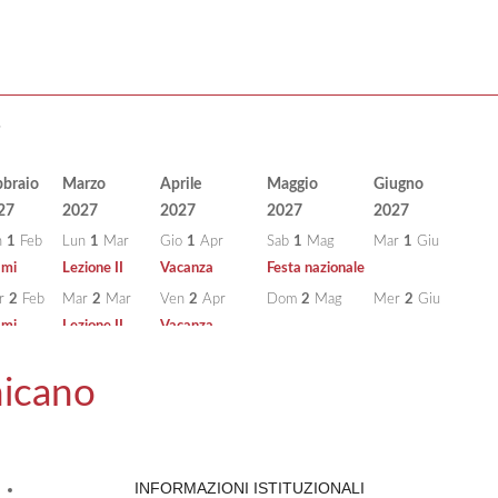
7
bbraio
Marzo
Aprile
Maggio
Giugno
27
2027
2027
2027
2027
n
1
Feb
Lun
1
Mar
Gio
1
Apr
Sab
1
Mag
Mar
1
Giu
ami
Lezione II
Vacanza
Festa nazionale
r
2
Feb
Mar
2
Mar
Ven
2
Apr
Dom
2
Mag
Mer
2
Giu
ami
Lezione II
Vacanza
r
3
Feb
Mer
3
Mar
Sab
3
Apr
Lun
3
Mag
Gio
3
Giu
nicano
ami
Lezione II
Lezione II
Esami
o
4
Feb
Gio
4
Mar
Dom
4
Apr
Mar
4
Mag
Ven
4
Giu
ami
Prolusione
Lezione II
Esami
n
5
Feb
Ven
5
Mar
Lun
5
Apr
Mer
5
Mag
Sab
5
Giu
INFORMAZIONI ISTITUZIONALI