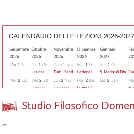
CALENDARIO DELLE LEZIONI 2026-202
Settembre
Ottobre
Novembre
Dicembre
Gennaio
Fe
2026
2026
2026
2026
2027
20
Mar
1
Set
Gio
1
Ott
Dom
1
Nov
Mar
1
Dic
Ven
1
Gen
Lu
Lezione I
Tutti i Santi
Lezione I
S. Madre di Dio
Es
Mer
2
Set
Ven
2
Ott
Lun
2
Nov
Mer
2
Dic
Sab
2
Gen
Ma
Lezione I
Lezione I
Lezione I
Es
Gio
3
Set
Sab
3
Ott
Mar
3
Nov
Gio
3
Dic
Dom
3
Gen
Me
Studio Filosofico Dome
Lezione I
Lezione I
Es
Ven
4
Set
Dom
4
Ott
Mer
4
Nov
Ven
4
Dic
Lun
4
Gen
Gi
S. Petronio
Lezione I
Lezione I
Vacanza
Es
Sab
5
Set
Lun
5
Ott
Gio
5
Nov
Sab
5
Dic
Mar
5
Gen
Ve